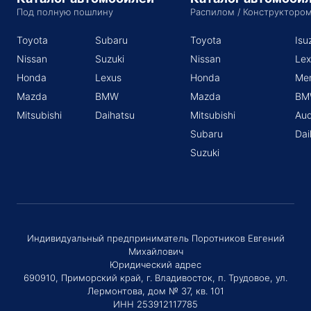
Под полную пошлину
Распилом / Конструкторо
Toyota
Subaru
Toyota
Isu
Nissan
Suzuki
Nissan
Lex
Honda
Lexus
Honda
Me
Mazda
BMW
Mazda
BM
Mitsubishi
Daihatsu
Mitsubishi
Aud
Subaru
Dai
Suzuki
Индивидуальный предприниматель Поротников Евгений
Михайлович
Юридический адрес
690910, Приморский край, г. Владивосток, п. Трудовое, ул.
Лермонтова, дом № 37, кв. 101
ИНН 253912117785