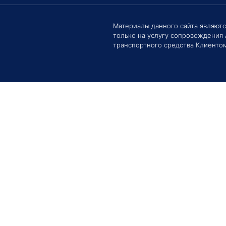
Материалы данного сайта являют
только на услугу сопровождения
Здравс
Сроки 
транспортного средства Клиентом
задать 
Е