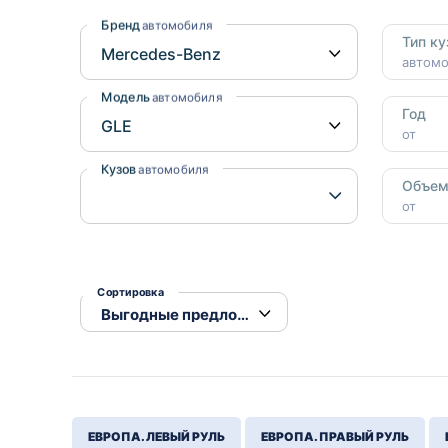
Honda
Daihatsu
Бренд
автомобиля
Тип ку
Mazda
Tesla
автом
Suzuki
Модель
автомобиля
Год
Mitsubishi
от
Subaru
Кузов
автомобиля
Объе
от
Сортировка
ЕВРОПА. ЛЕВЫЙ РУЛЬ
ЕВРОПА. ПРАВЫЙ РУЛЬ