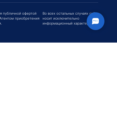
ся публичной офертой
Во всех остальных случаях сайт
 Агентом приобретения
носит исключительно
твуйте! Если у вас есть вопросы (Цена,
поставки, условия договора и пр.) можете
.
информационный характер.
их мне в чат!
вгений Хоменко