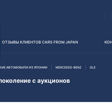
ОТЗЫВЫ КЛИЕНТОВ CARS FROM JAPAN
КО
КИЕ АВТОМОБИЛИ ИЗ ЯПОНИИ
MERCEDES-BENZ
GLE
Распилы и конструкторы
В РАЗБОР БЕЗ ПТС
околение с аукционов
Toyota
Isuzu
enz
Nissan
Lexus