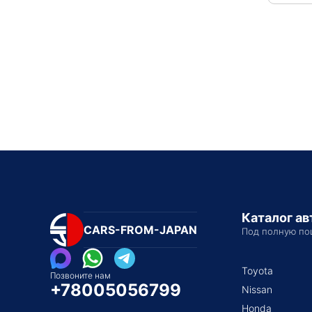
Каталог а
CARS-FROM-JAPAN
Под полную по
Toyota
Позвоните нам
+78005056799
Nissan
Honda