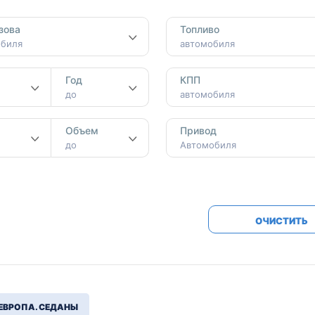
Honda
Mercedes-
зова
Топливо
Mazda
BMW
обиля
автомобиля
Mitsubishi
Audi
Год
КПП
Subaru
Daihatsu
до
автомобиля
Suzuki
м
Объем
Привод
до
Автомобиля
ОЧИСТИТЬ
ЕВРОПА. СЕДАНЫ