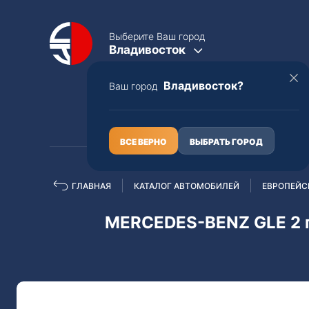
Выберите Ваш город
Владивосток
Владивосток?
Ваш город
КАТАЛОГ
О НАС
ВСЕ ВЕРНО
ВЫБРАТЬ ГОРОД
ГЛАВНАЯ
КАТАЛОГ АВТОМОБИЛЕЙ
ЕВРОПЕЙС
Полная пошлина
ЦЕЛЫЕ АВТО С ПТС
MERCEDES-BENZ GLE 2 п
Toyota
Lexus
Nissan
Mercedes-B