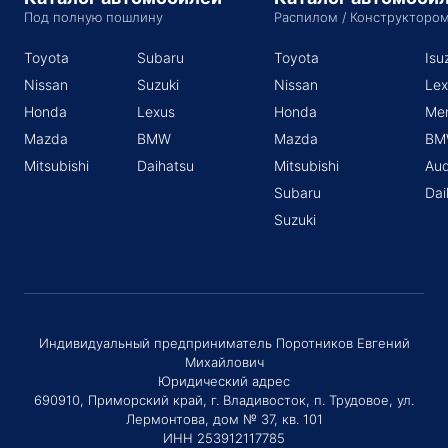
Под полную пошлину
Распилом / Конструкторо
Toyota
Subaru
Toyota
Isu
Nissan
Suzuki
Nissan
Lex
Honda
Lexus
Honda
Me
Mazda
BMW
Mazda
BM
Mitsubishi
Daihatsu
Mitsubishi
Aud
Subaru
Dai
Suzuki
Индивидуальный предприниматель Поротников Евгений
Михайлович
Юридический адрес
690910, Приморский край, г. Владивосток, п. Трудовое, ул.
Лермонтова, дом № 37, кв. 101
ИНН 253912117785