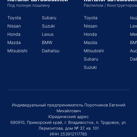
Под полную пошлину
Распилом / Конструкторо
Toyota
Subaru
Toyota
Isu
Nissan
Suzuki
Nissan
Lex
Honda
Lexus
Honda
Me
Mazda
BMW
Mazda
BM
Mitsubishi
Daihatsu
Mitsubishi
Aud
Subaru
Dai
Suzuki
Индивидуальный предприниматель Поротников Евгений
Михайлович
Юридический адрес
690910, Приморский край, г. Владивосток, п. Трудовое, ул.
Лермонтова, дом № 37, кв. 101
ИНН 253912117785