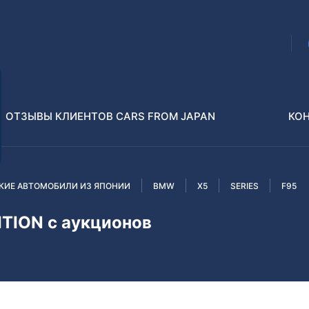
ОТЗЫВЫ КЛИЕНТОВ CARS FROM JAPAN
КО
КИЕ АВТОМОБИЛИ ИЗ ЯПОНИИ
BMW
X5
SERIES
F95
Распилы и конструкторы
В РАЗБОР БЕЗ ПТС
TION с аукционов
Toyota
Isuzu
enz
Nissan
Lexus