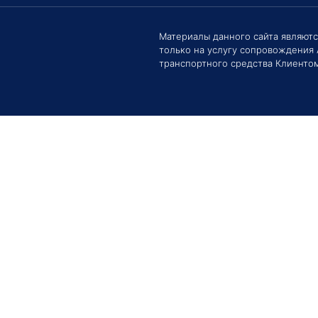
Материалы данного сайта являют
только на услугу сопровождения
Здравс
Сроки 
транспортного средства Клиентом
задать 
Е