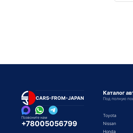
Каталог а
CARS-FROM-JAPAN
Под полную по
Toyota
Позвоните нам
+78005056799
Nissan
Honda