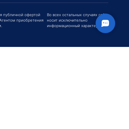
ся публичной офертой
Во всех остальных случаях сайт
 Агентом приобретения
носит исключительно
твуйте! Если у вас есть вопросы (Цена,
поставки, условия договора и пр.) можете
.
информационный характер.
их мне в чат!
вгений Хоменко