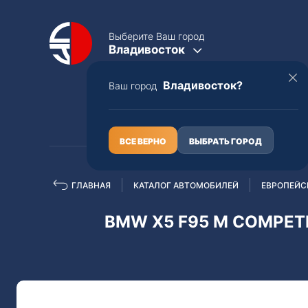
Выберите Ваш город
Владивосток
Владивосток?
Ваш город
КАТАЛОГ
О НАС
ВСЕ ВЕРНО
ВЫБРАТЬ ГОРОД
ГЛАВНАЯ
КАТАЛОГ АВТОМОБИЛЕЙ
ЕВРОПЕЙС
Полная пошлина
ЦЕЛЫЕ АВТО С ПТС
BMW X5 F95 M COMPETI
Toyota
Lexus
Nissan
Mercedes-B