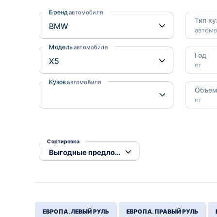
Honda
Daihatsu
Бренд
автомобиля
Тип ку
Mazda
Tesla
автом
Suzuki
Модель
автомобиля
Год
Mitsubishi
от
Subaru
Кузов
автомобиля
Объе
от
Сортировка
ЕВРОПА. ЛЕВЫЙ РУЛЬ
ЕВРОПА. ПРАВЫЙ РУЛЬ