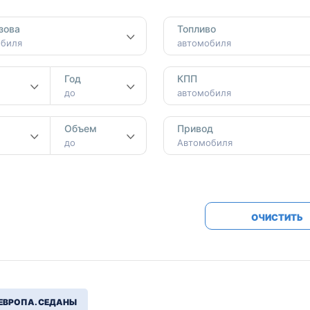
Honda
Mercedes-
зова
Топливо
Mazda
BMW
обиля
автомобиля
Mitsubishi
Audi
Год
КПП
Subaru
Daihatsu
до
автомобиля
Suzuki
м
Объем
Привод
до
Автомобиля
ОЧИСТИТЬ
ЕВРОПА. СЕДАНЫ