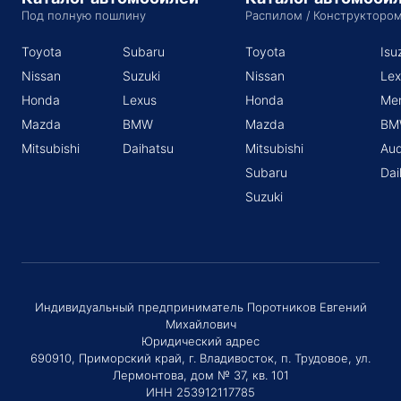
Под полную пошлину
Распилом / Конструкторо
Toyota
Subaru
Toyota
Isu
Nissan
Suzuki
Nissan
Lex
Honda
Lexus
Honda
Me
Mazda
BMW
Mazda
BM
Mitsubishi
Daihatsu
Mitsubishi
Aud
Subaru
Dai
Suzuki
Индивидуальный предприниматель Поротников Евгений
Михайлович
Юридический адрес
690910, Приморский край, г. Владивосток, п. Трудовое, ул.
Лермонтова, дом № 37, кв. 101
ИНН 253912117785