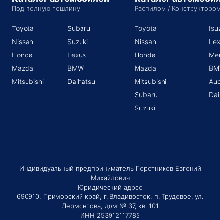
Под полную пошлину
Распилом / Конструкторо
Toyota
Subaru
Toyota
Isu
Nissan
Suzuki
Nissan
Lex
Honda
Lexus
Honda
Me
Mazda
BMW
Mazda
BM
Mitsubishi
Daihatsu
Mitsubishi
Aud
Subaru
Dai
Suzuki
Индивидуальный предприниматель Поротников Евгений
Михайлович
Юридический адрес
690910, Приморский край, г. Владивосток, п. Трудовое, ул.
Лермонтова, дом № 37, кв. 101
ИНН 253912117785