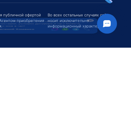
твуйте! Если у вас есть вопросы (Цена,
поставки, условия договора и пр.) можете
их мне в чат!
ся публичной офертой
Во всех остальных случаях сайт
 Агентом приобретения
носит исключительно
вгений Хоменко
.
информационный характер.