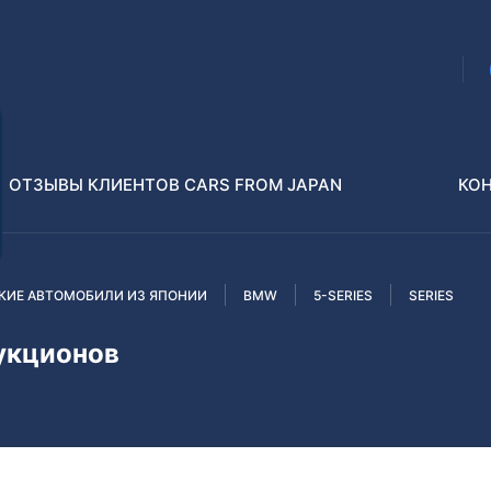
ОТЗЫВЫ КЛИЕНТОВ CARS FROM JAPAN
КО
КИЕ АВТОМОБИЛИ ИЗ ЯПОНИИ
BMW
5-SERIES
SERIES
Распилы и конструкторы
В РАЗБОР БЕЗ ПТС
укционов
Toyota
Isuzu
enz
Nissan
Lexus