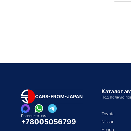
Каталог а
CARS-FROM-JAPAN
Под полную по
Toyota
Позвоните нам
+78005056799
Nissan
Honda