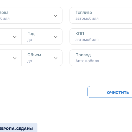
Honda
Mercedes-
зова
Топливо
Mazda
BMW
обиля
автомобиля
Mitsubishi
Audi
Год
КПП
Subaru
Daihatsu
до
автомобиля
Suzuki
м
Объем
Привод
до
Автомобиля
ОЧИСТИТЬ
ЕВРОПА. СЕДАНЫ