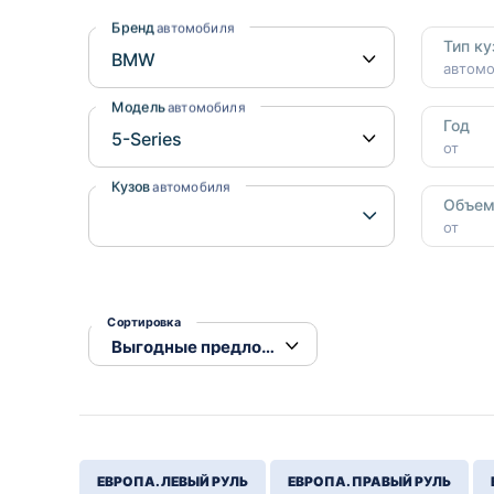
Honda
Daihatsu
Бренд
автомобиля
Тип ку
Mazda
Tesla
автом
Suzuki
Модель
автомобиля
Год
Mitsubishi
от
Subaru
Кузов
автомобиля
Объе
от
Сортировка
ЕВРОПА. ЛЕВЫЙ РУЛЬ
ЕВРОПА. ПРАВЫЙ РУЛЬ