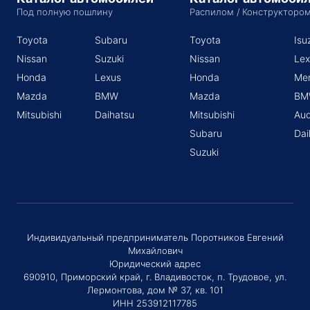
Под полную пошлину
Распилом / Конструкторо
Toyota
Subaru
Toyota
Isu
Nissan
Suzuki
Nissan
Lex
Honda
Lexus
Honda
Me
Mazda
BMW
Mazda
BM
Mitsubishi
Daihatsu
Mitsubishi
Aud
Subaru
Dai
Suzuki
Индивидуальный предприниматель Поротников Евгений
Михайлович
Юридический адрес
690910, Приморский край, г. Владивосток, п. Трудовое, ул.
Лермонтова, дом № 37, кв. 101
ИНН 253912117785