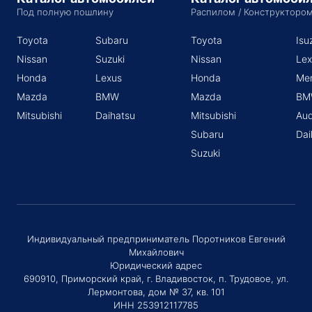
Под полную пошлину
Распилом / Конструкторо
Toyota
Subaru
Toyota
Isu
Nissan
Suzuki
Nissan
Lex
Honda
Lexus
Honda
Me
Mazda
BMW
Mazda
BM
Mitsubishi
Daihatsu
Mitsubishi
Aud
Subaru
Dai
Suzuki
Индивидуальный предприниматель Поротников Евгений
Михайлович
Юридический адрес
690910, Приморский край, г. Владивосток, п. Трудовое, ул.
Лермонтова, дом № 37, кв. 101
ИНН 253912117785