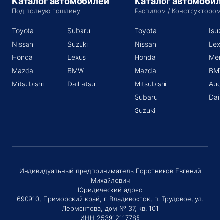
Каталог автомобилей
Каталог автомоби
Под полную пошлину
Распилом / Конструкторо
Toyota
Subaru
Toyota
Isu
Nissan
Suzuki
Nissan
Lex
Honda
Lexus
Honda
Me
Mazda
BMW
Mazda
BM
Mitsubishi
Daihatsu
Mitsubishi
Aud
Subaru
Dai
Suzuki
Индивидуальный предприниматель Поротников Евгений
Михайлович
Юридический адрес
690910, Приморский край, г. Владивосток, п. Трудовое, ул.
Лермонтова, дом № 37, кв. 101
ИНН 253912117785