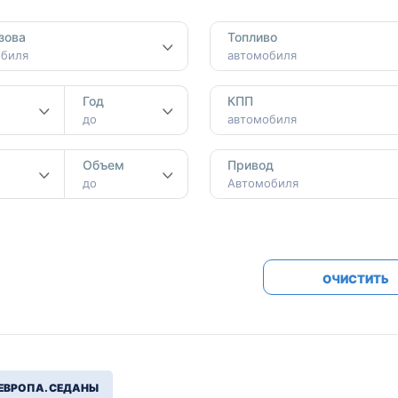
Honda
Mercedes-
зова
Топливо
Mazda
BMW
обиля
автомобиля
Mitsubishi
Audi
Год
КПП
Subaru
Daihatsu
до
автомобиля
Suzuki
м
Объем
Привод
до
Автомобиля
ОЧИСТИТЬ
ЕВРОПА. СЕДАНЫ