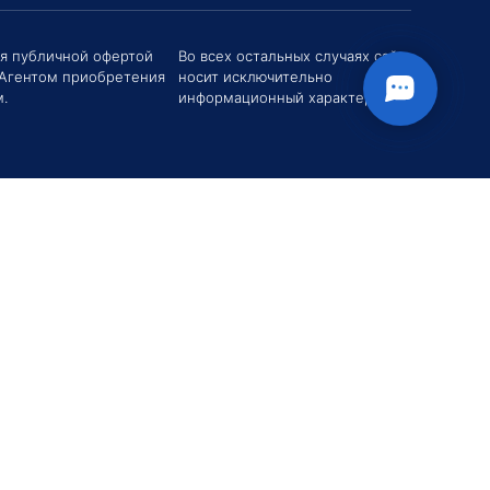
ся публичной офертой
Во всех остальных случаях сайт
 Агентом приобретения
носит исключительно
ствуйте! Если у вас есть вопросы (Цена,
.
информационный характер.
 поставки, условия договора и пр.) можете
ь их мне в чат!
Евгений Хоменко