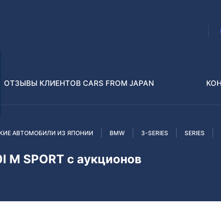
ОТЗЫВЫ КЛИЕНТОВ CARS FROM JAPAN
КО
КИЕ АВТОМОБИЛИ ИЗ ЯПОНИИ
BMW
3-SERIES
SERIES
Распилы и конструкторы
В РАЗБОР БЕЗ ПТС
I M SPORT с аукционов
Toyota
Isuzu
enz
Nissan
Lexus