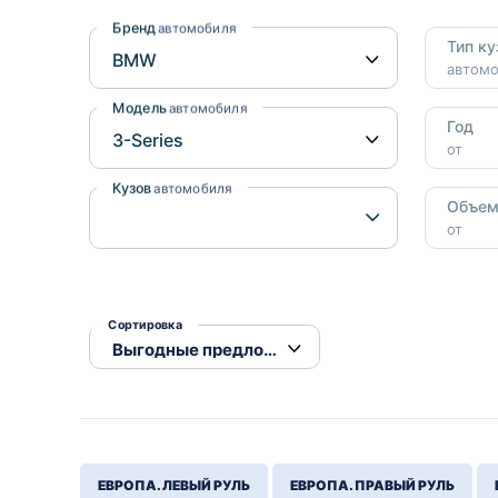
Honda
Daihatsu
Бренд
автомобиля
Тип ку
Mazda
Tesla
автом
Suzuki
Модель
автомобиля
Год
Mitsubishi
от
Subaru
Кузов
автомобиля
Объе
от
Сортировка
ЕВРОПА. ЛЕВЫЙ РУЛЬ
ЕВРОПА. ПРАВЫЙ РУЛЬ