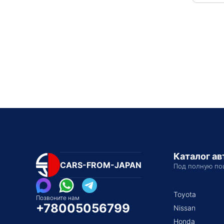
Каталог а
CARS-FROM-JAPAN
Под полную по
Toyota
Позвоните нам
+78005056799
Nissan
Honda