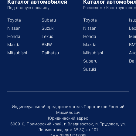
Каталог автомобилей
Каталог автомоби
Под полную пошлину
Распилом / Конструкторо
Toyota
Subaru
Toyota
Isu
Nissan
Suzuki
Nissan
Lex
Honda
Lexus
Honda
Me
Mazda
BMW
Mazda
BM
Mitsubishi
Daihatsu
Mitsubishi
Aud
Subaru
Dai
Suzuki
Индивидуальный предприниматель Поротников Евгений
Михайлович
Юридический адрес
690910, Приморский край, г. Владивосток, п. Трудовое, ул.
Лермонтова, дом № 37, кв. 101
ИНН 253912117785