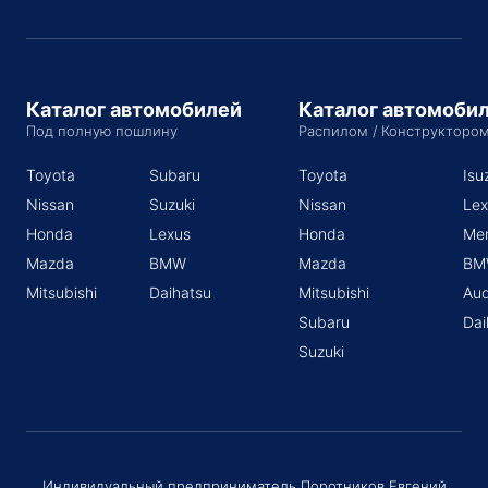
Каталог автомобилей
Каталог автомоби
Под полную пошлину
Распилом / Конструкторо
Toyota
Subaru
Toyota
Isu
Nissan
Suzuki
Nissan
Lex
Honda
Lexus
Honda
Me
Mazda
BMW
Mazda
BM
Mitsubishi
Daihatsu
Mitsubishi
Aud
Subaru
Dai
Suzuki
Индивидуальный предприниматель Поротников Евгений