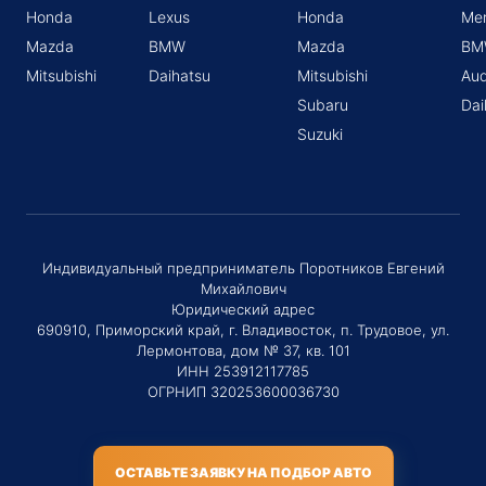
Honda
Lexus
Honda
Me
Mazda
BMW
Mazda
BM
Mitsubishi
Daihatsu
Mitsubishi
Aud
Subaru
Dai
Suzuki
Индивидуальный предприниматель Поротников Евгений
Михайлович
Юридический адрес
690910, Приморский край, г. Владивосток, п. Трудовое, ул.
Лермонтова, дом № 37, кв. 101
ИНН 253912117785
ОГРНИП 320253600036730
ОСТАВЬТЕ ЗАЯВКУ НА ПОДБОР АВТО