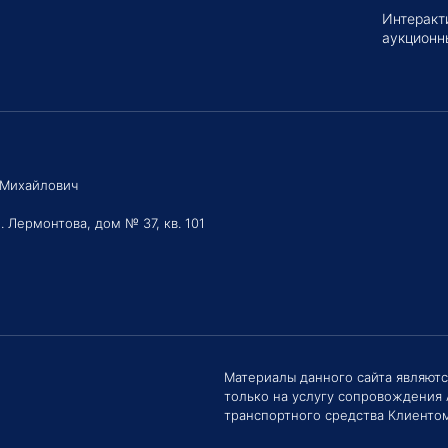
Интеракт
аукционн
 Михайлович
. Лермонтова, дом № 37, кв. 101
Здравс
Сроки 
задать 
Материалы данного сайта являют
только на услугу сопровождения
Е
транспортного средства Клиентом