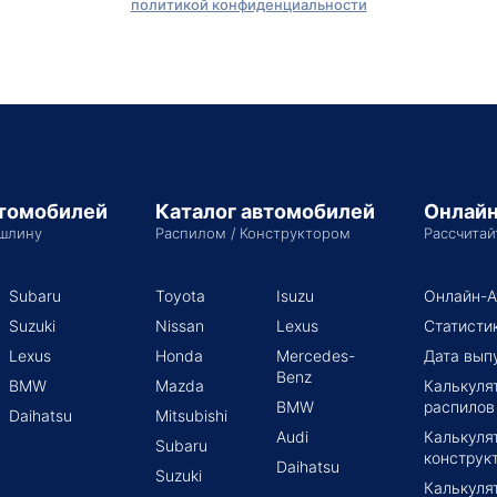
политикой конфиденциальности
втомобилей
Каталог автомобилей
Онлайн
шлину
Распилом / Конструктором
Рассчитай
Subaru
Toyota
Isuzu
Онлайн-А
Suzuki
Nissan
Lexus
Статисти
Lexus
Honda
Mercedes-
Дата вып
Benz
BMW
Mazda
Калькуля
BMW
распилов
Daihatsu
Mitsubishi
Audi
Калькуля
Subaru
конструк
Daihatsu
Suzuki
Калькуля