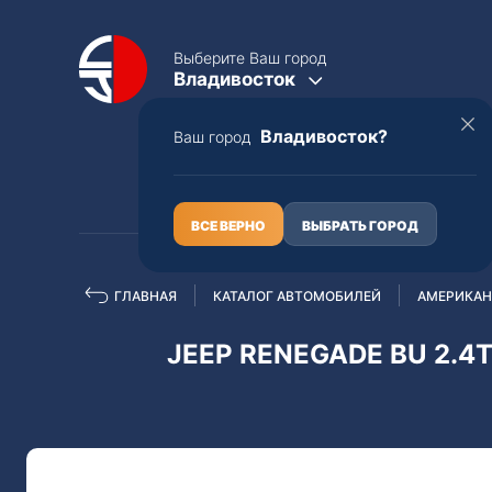
Выберите Ваш город
Владивосток
Владивосток?
Ваш город
КАТАЛОГ
О НАС
ВСЕ ВЕРНО
ВЫБРАТЬ ГОРОД
ГЛАВНАЯ
КАТАЛОГ АВТОМОБИЛЕЙ
АМЕРИКАН
Полная пошлина
ЦЕЛЫЕ АВТО С ПТС
JEEP RENEGADE BU 2.4
Toyota
Lexus
Nissan
Mercedes-B