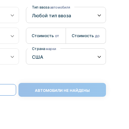
Benz
Mazda
Тип ввоза
автомобиля
Mitsubishi
Isuzu
Стоимость
Стоимость
от
до
Hino
Страна
марки
АВТОМОБИЛИ НЕ НАЙДЕНЫ