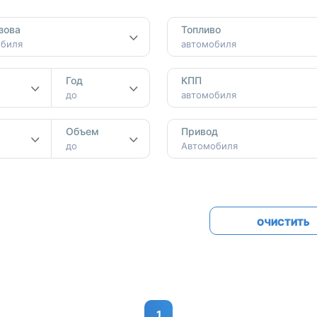
Honda
Mercedes-
зова
Топливо
Mazda
BMW
обиля
автомобиля
Mitsubishi
Audi
Год
КПП
Subaru
Daihatsu
до
автомобиля
Suzuki
м
Объем
Привод
до
Автомобиля
ОЧИСТИТЬ
1