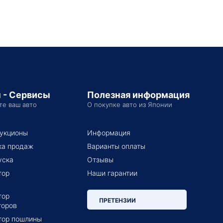
 - Сервисы
Полезная информация
те ваш авто
О покупке авто из Японии
укционы
Информация
ка продаж
Варианты оплаты
уска
Отзывы
тор
Наши гарантии
тор
ПРЕТЕНЗИИ
торов
тор пошлины