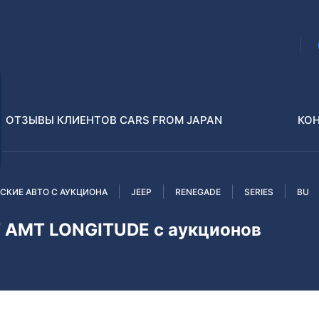
ОТЗЫВЫ КЛИЕНТОВ CARS FROM JAPAN
КО
СКИЕ АВТО С АУКЦИОНА
JEEP
RENEGADE
SERIES
BU
Распилы и конструкторы
В РАЗБОР БЕЗ ПТС
T AMT LONGITUDE с аукционов
Toyota
Isuzu
enz
Nissan
Lexus