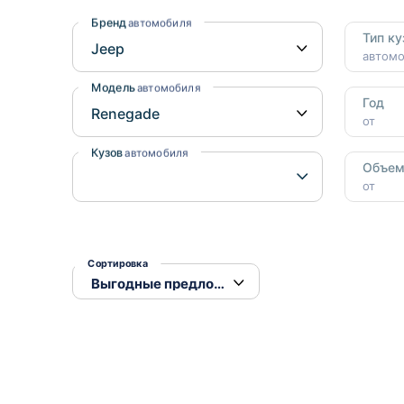
Honda
Daihatsu
Бренд
автомобиля
Тип ку
Mazda
Tesla
автом
Suzuki
Модель
автомобиля
Год
Mitsubishi
от
Subaru
Кузов
автомобиля
Объе
от
Сортировка