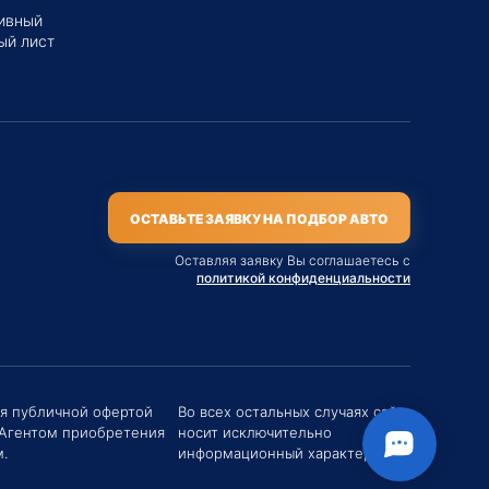
ивный
ый лист
ОСТАВЬТЕ ЗАЯВКУ НА ПОДБОР АВТО
Оставляя заявку Вы соглашаетесь с
политикой конфиденциальности
твуйте! Если у вас есть вопросы (Цена,
поставки, условия договора и пр.) можете
их мне в чат!
ся публичной офертой
Во всех остальных случаях сайт
 Агентом приобретения
носит исключительно
вгений Хоменко
.
информационный характер.