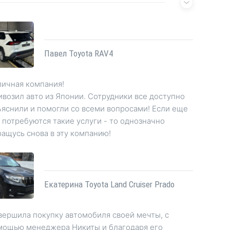
ражаю огромную благодарность, менеджеру
ките за отличное отношение, профессиональный
ход к делу, умению слушать и грамотно
нсультировать по любому вопросу. Приветливость,
Павел Toyota RAV4
брожелательность, прекрасное выполнение своей
боты. Спасибо ему большое за вежливое и
личная компания!
зывчивое отношение.
возил авто из Японии. Сотрудники все доступно
ъяснили и помогли со всеми вопросами! Если еще
 потребуются такие услуги - то однозначно
ащусь снова в эту компанию!
Екатерина Toyota Land Cruiser Prado
вершила покупку автомобиля своей мечты, с
мощью менеджера Никиты и благодаря его