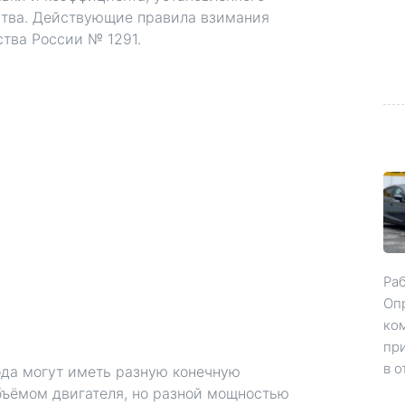
дства. Действующие правила взимания
тва России № 1291.
Ра
Оп
ко
при
в о
ода могут иметь разную конечную
то
бъёмом двигателя, но разной мощностью