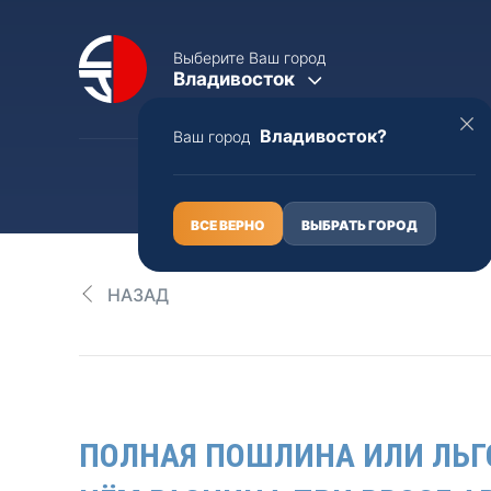
Выберите Ваш город
Владивосток
Владивосток?
Ваш город
КАТАЛОГ
О НАС
ВСЕ ВЕРНО
ВЫБРАТЬ ГОРОД
НАЗАД
Полная пошлина
ЦЕЛЫЕ АВТО С ПТС
Toyota
Lexus
ПОЛНАЯ ПОШЛИНА ИЛИ ЛЬГ
Nissan
Mercedes-B