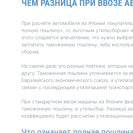
ЧЁМ РАЗНИЦА ПРИ ВВОЗЕ А
Honda
Daihatsu
Mazda
Tesla
При расчёте автомобиля из Японии покупател
Suzuki
полную пошлину», «с льготным утильсбором» 
этого создаётся впечатление, что нужно выбрат
Mitsubishi
заплатить таможенную пошлину, либо восполь
Subaru
сбором.
На самом деле это разные платежи, которые н
другу. Таможенная пошлина уплачивается за в
Евразийского экономического союза, а утилиз
связан с последующей утилизацией транспортн
При стандартном ввозе машины из Японии физ
таможенную пошлину, и утильсбор. Разница за
коэффициенту будет рассчитан утилизационный
Что означает полная пошлина