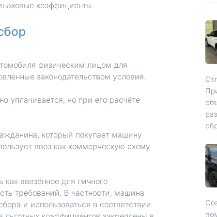
динаковые коэффициенты.
Вы
Ни
сбор
под
ко
до
втомобиля физическим лицом для
ра
овленные законодательством условия.
От
от
При
но уплачивается, но при его расчёте
об
раз
обр
ражданина, который покупает машину
спользует ввоз как коммерческую схему
 как ввезённое для личного
сть требований. В частности, машина
Со
бора и использоваться в соответствии
по
я льготных коэффициентов закреплены в