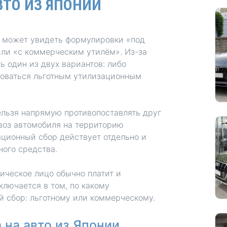
ВТО ИЗ ЯПОНИИ
Honda
Mercedes-
Mazda
BMW
ь может увидеть формулировки «под
Mitsubishi
Audi
или «с коммерческим утилём». Из-за
ь один из двух вариантов: либо
Subaru
Daihatsu
зоваться льготным утилизационным
Suzuki
ельзя напрямую противопоставлять друг
воз автомобиля на территорию
ационный сбор действует отдельно и
ого средства.
ическое лицо обычно платит и
ключается в том, по какому
 сбор: льготному или коммерческому.
 на авто из Японии