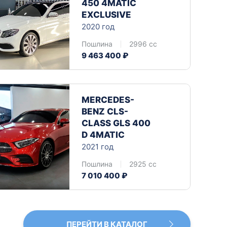
450 4MATIC 
EXCLUSIVE
2020 год
Пошлина
2996 cc
9 463 400 ₽
MERCEDES-
BENZ CLS-
CLASS GLS 400 
D 4MATIC
2021 год
Пошлина
2925 cc
7 010 400 ₽
ПЕРЕЙТИ В КАТАЛОГ