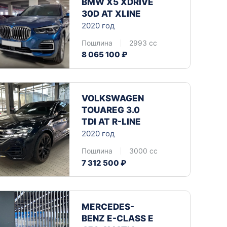
BMW X5 XDRIVE 
30D AT XLINE
2020 год
Пошлина
2993 cc
8 065 100 ₽
VOLKSWAGEN 
TOUAREG 3.0 
TDI AT R-LINE
2020 год
Пошлина
3000 cc
7 312 500 ₽
MERCEDES-
BENZ E-CLASS E 