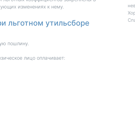
не
дующих изменениях к нему.
Хор
Сп
ри льготном утильсборе
ую пошлину.
зическое лицо оплачивает: