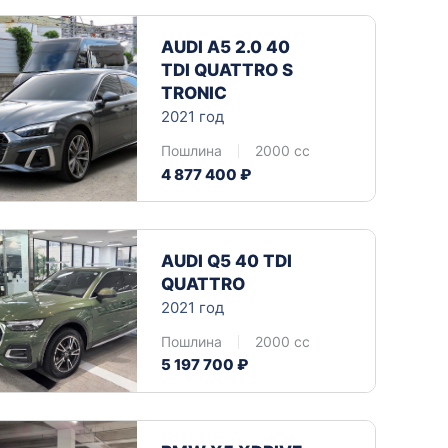
Benz
Mazda
AUDI A5 2.0 40 
Mitsubishi
TDI QUATTRO S 
Isuzu
TRONIC
2021 год
Hino
Пошлина
2000 cc
4 877 400 ₽
AUDI Q5 40 TDI 
QUATTRO
2021 год
Пошлина
2000 cc
5 197 700 ₽