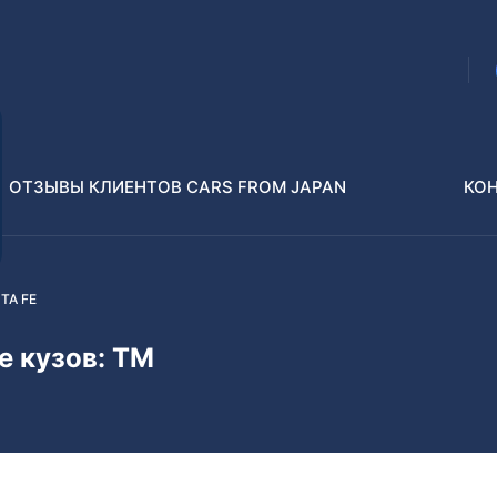
ОТЗЫВЫ КЛИЕНТОВ CARS FROM JAPAN
КО
TA FE
Распилы и конструкторы
В РАЗБОР БЕЗ ПТС
e кузов: ТМ
Toyota
Isuzu
enz
Nissan
Lexus