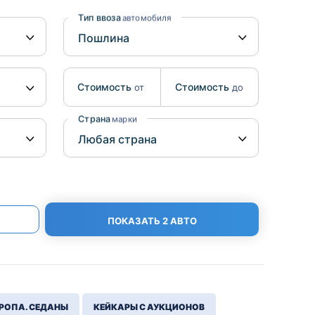
Benz
Mazda
Тип ввоза
автомобиля
Mitsubishi
Isuzu
Стоимость
Стоимость
от
до
Hino
Страна
марки
ПОКАЗАТЬ 2 АВТО
РОПА. СЕДАНЫ
КЕЙКАРЫ С АУКЦИОНОВ