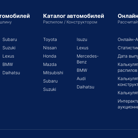
втомобилей
Каталог автомобилей
Онлайн
шлину
Распилом / Конструктором
Рассчитай
Subaru
Toyota
Isuzu
Онлайн-А
Suzuki
Nissan
Lexus
Статисти
Lexus
Honda
Mercedes-
Дата вып
Benz
BMW
Mazda
Калькуля
BMW
распилов
Daihatsu
Mitsubishi
Audi
Калькуля
Subaru
конструк
Daihatsu
Suzuki
Калькуля
Интеракт
аукционн