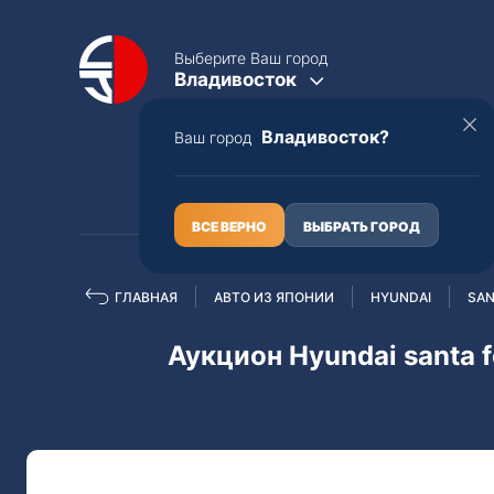
Выберите Ваш город
Владивосток
Владивосток?
Ваш город
КАТАЛОГ
О НАС
ВСЕ ВЕРНО
ВЫБРАТЬ ГОРОД
ГЛАВНАЯ
АВТО ИЗ ЯПОНИИ
HYUNDAI
SAN
Полная пошлина
ЦЕЛЫЕ АВТО С ПТС
Аукцион Hyundai santa f
Toyota
Lexus
Nissan
Mercedes-B