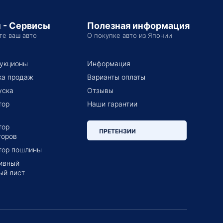
 - Сервисы
Полезная информация
те ваш авто
О покупке авто из Японии
укционы
Информация
ка продаж
Варианты оплаты
уска
Отзывы
тор
Наши гарантии
тор
ПРЕТЕНЗИИ
торов
тор пошлины
ивный
ый лист