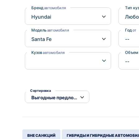
Honda
Daihatsu
Бренд
Тип ку
автомобиля
Mazda
Tesla
Suzuki
Модель
Год
автомобиля
от
Mitsubishi
Subaru
Кузов
Объем
автомобиля
Сортировка
ВНЕ САНКЦИЙ
ГИБРИДЫ И ГИБРИДНЫЕ АВТОМОБИ