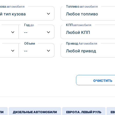
Honda
Mercedes-
зова
Топливо
автомобиля
автомобиля
Mazda
BMW
Mitsubishi
Audi
Год
КПП
до
автомобиля
Subaru
Daihatsu
Suzuki
Объем
Привод
от
до
Автомобиля
ОЧИСТИТЬ
ЛИ
ДИЗЕЛЬНЫЕ АВТОМОБИЛИ
ЕВРОПА. ЛЕВЫЙ РУЛЬ
ЕВ