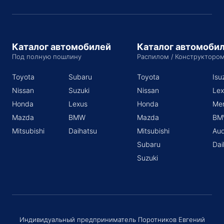
Каталог автомобилей
Каталог автомоби
Под полную пошлину
Распилом / Конструкторо
Toyota
Subaru
Toyota
Isu
Nissan
Suzuki
Nissan
Lex
Honda
Lexus
Honda
Me
Mazda
BMW
Mazda
BM
Mitsubishi
Daihatsu
Mitsubishi
Aud
Subaru
Dai
Suzuki
Индивидуальный предприниматель Поротников Евгений