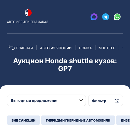
АВТОМОБИЛИ ПОД ЗАКАЗ
ГЛАВНАЯ
АВТО ИЗ ЯПОНИИ
HONDA
SHUTTLE
GP7
Аукцион Honda shuttle кузов:
GP7
Фильтр
ВНЕ САНКЦИЙ
ГИБРИДЫ И ГИБРИДНЫЕ АВТОМОБИЛИ
ДИЗЕ