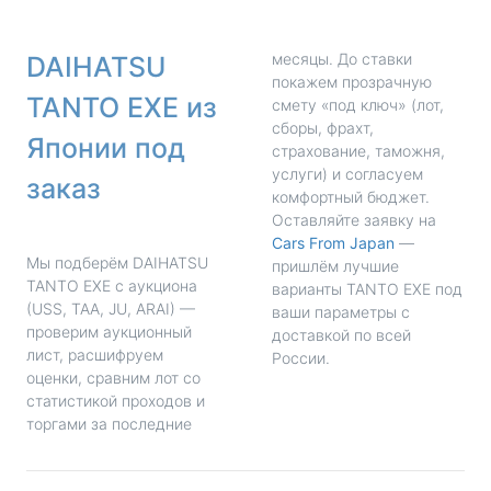
месяцы. До ставки
DAIHATSU
покажем прозрачную
TANTO EXE из
смету «под ключ» (лот,
сборы, фрахт,
Японии под
страхование, таможня,
услуги) и согласуем
заказ
комфортный бюджет.
Оставляйте заявку на
Cars From Japan
—
Мы подберём DAIHATSU
пришлём лучшие
TANTO EXE с аукциона
варианты TANTO EXE под
(USS, TAA, JU, ARAI) —
ваши параметры с
проверим аукционный
доставкой по всей
лист, расшифруем
России.
оценки, сравним лот со
статистикой проходов и
торгами за последние