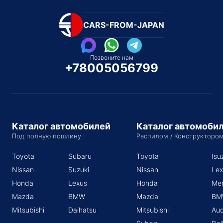
CARS-FROM-JAPAN
Позвоните нам
+78005056799
Каталог автомобилей
Каталог автомоби
Под полную пошлину
Распилом / Конструкторо
Toyota
Subaru
Toyota
Isu
Nissan
Suzuki
Nissan
Lex
Honda
Lexus
Honda
Me
Mazda
BMW
Mazda
BM
Mitsubishi
Daihatsu
Mitsubishi
Aud