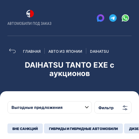
АВТОМОБИЛИ ПОД ЗАКАЗ
ГЛАВНАЯ
АВТО ИЗ ЯПОНИИ
DAIHATSU
DAIHATSU TANTO EXE с
аукционов
Фильтр
ВНЕ САНКЦИЙ
ГИБРИДЫ И ГИБРИДНЫЕ АВТОМОБИЛИ
ДИЗЕ