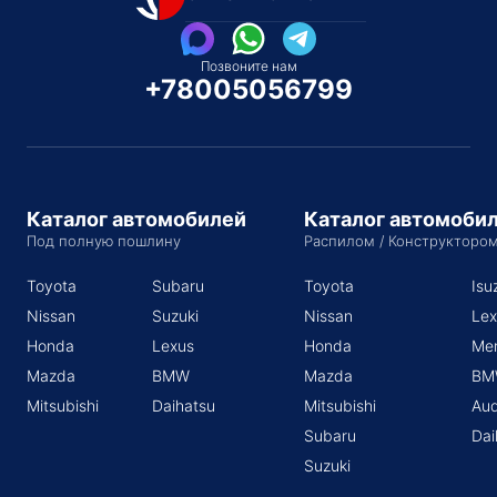
Позвоните нам
+78005056799
Каталог автомобилей
Каталог автомоби
Под полную пошлину
Распилом / Конструкторо
Toyota
Subaru
Toyota
Isu
Nissan
Suzuki
Nissan
Lex
Honda
Lexus
Honda
Me
Mazda
BMW
Mazda
BM
Mitsubishi
Daihatsu
Mitsubishi
Aud
Subaru
Dai
Suzuki