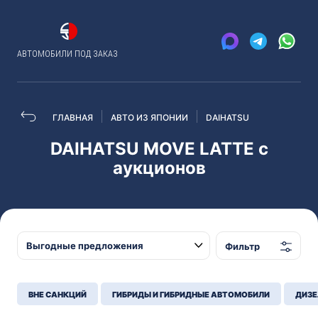
АВТОМОБИЛИ ПОД ЗАКАЗ
ГЛАВНАЯ
АВТО ИЗ ЯПОНИИ
DAIHATSU
DAIHATSU MOVE LATTE с
аукционов
Фильтр
ВНЕ САНКЦИЙ
ГИБРИДЫ И ГИБРИДНЫЕ АВТОМОБИЛИ
ДИЗЕ