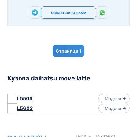
СВЯЗАТЬСЯ С НАМИ
1
Кузова daihatsu move latte
L550S
Модели
L560S
Модели
месяцы. До ставки