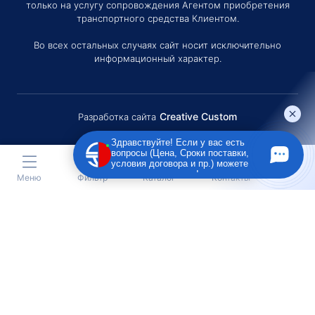
только на услугу сопровождения Агентом приобретения
транспортного средства Клиентом.
Во всех остальных случаях сайт носит исключительно
информационный характер.
Creative Custom
Разработка сайта
Здравствуйте! Если у вас есть
вопросы (Цена, Сроки поставки,
условия договора и пр.) можете
задать их мне в чат!
Меню
Фильтр
Каталог
Контакты