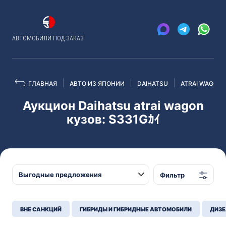
АВТОМОБИЛИ ПОД ЗАКАЗ
ГЛАВНАЯ
АВТО ИЗ ЯПОНИИ
DAIHATSU
ATRAI WAGON
Аукцион Daihatsu atrai wagon
кузов: S331Gｶｲ
Фильтр
ВНЕ САНКЦИЙ
ГИБРИДЫ И ГИБРИДНЫЕ АВТОМОБИЛИ
ДИЗЕ