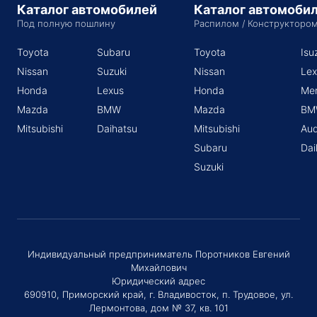
Каталог автомобилей
Каталог автомоби
Под полную пошлину
Распилом / Конструкторо
Toyota
Subaru
Toyota
Isu
Nissan
Suzuki
Nissan
Lex
Honda
Lexus
Honda
Me
Mazda
BMW
Mazda
BM
Mitsubishi
Daihatsu
Mitsubishi
Aud
Subaru
Dai
Suzuki
Индивидуальный предприниматель Поротников Евгений
Михайлович
Юридический адрес
690910, Приморский край, г. Владивосток, п. Трудовое, ул.
Лермонтова, дом № 37, кв. 101