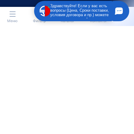
Здравствуйте! Если у вас есть
вопросы (Цена, Сроки поставки,
условия договора и пр.) можете
задать их мне в чат!
Меню
Фильтр
Каталог
Контакты