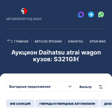
АВТОМОБИЛИ ПОД ЗАКАЗ
ГЛАВНАЯ
АВТО ИЗ ЯПОНИИ
DAIHATSU
ATRAI WAGON
Аукцион Daihatsu atrai wagon
кузов: S321Gｶｲ
Фильтр
ВНЕ САНКЦИЙ
ГИБРИДЫ И ГИБРИДНЫЕ АВТОМОБИЛИ
ДИЗЕ