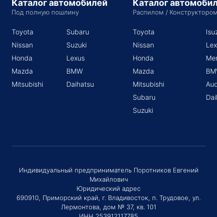
Каталог автомобилей
Каталог автомоби
Под полную пошлину
Распилом / Конструкторо
Toyota
Subaru
Toyota
Isu
Nissan
Suzuki
Nissan
Lex
Honda
Lexus
Honda
Me
Mazda
BMW
Mazda
BM
Mitsubishi
Daihatsu
Mitsubishi
Aud
Subaru
Dai
Suzuki
Индивидуальный предприниматель Поротников Евгений
Михайлович
Юридический адрес
690910, Приморский край, г. Владивосток, п. Трудовое, ул.
Лермонтова, дом № 37, кв. 101
ИНН 253912117785