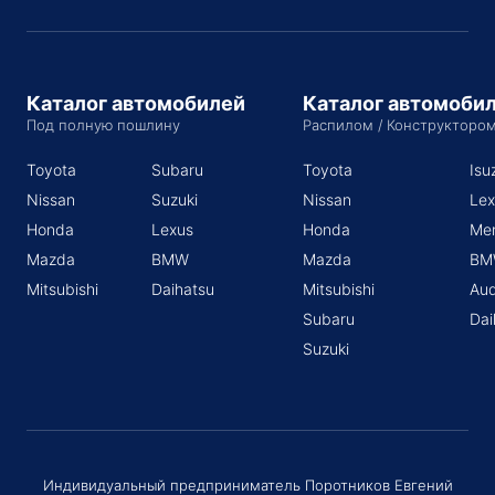
Каталог автомобилей
Каталог автомоби
Под полную пошлину
Распилом / Конструкторо
Toyota
Subaru
Toyota
Isu
Nissan
Suzuki
Nissan
Lex
Honda
Lexus
Honda
Me
Mazda
BMW
Mazda
BM
Mitsubishi
Daihatsu
Mitsubishi
Aud
Subaru
Dai
Suzuki
Индивидуальный предприниматель Поротников Евгений