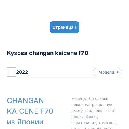
1
Кузова changan kaicene f70
2022
Модели
месяцы. До ставки
CHANGAN
покажем прозрачную
KAICENE F70
смету «под ключ» (лот,
сборы, фрахт,
из Японии
страхование, таможня,
услуги) и согласуем