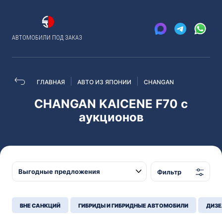
АВТОМОБИЛИ ПОД ЗАКАЗ
ГЛАВНАЯ
АВТО ИЗ ЯПОНИИ
CHANGAN
CHANGAN KAICENE F70 с
аукционов
Фильтр
ВНЕ САНКЦИЙ
ГИБРИДЫ И ГИБРИДНЫЕ АВТОМОБИЛИ
ДИЗЕ