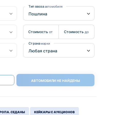
Benz
Mazda
Тип ввоза
автомобиля
Mitsubishi
Isuzu
Стоимость
Стоимость
от
до
Hino
Страна
марки
АВТОМОБИЛИ НЕ НАЙДЕНЫ
РОПА. СЕДАНЫ
КЕЙКАРЫ С АУКЦИОНОВ