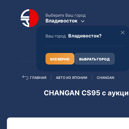
Выберите Ваш город
Владивосток
Владивосток?
Ваш город
КАТАЛОГ
О НАС
ВСЕ ВЕРНО
ВЫБРАТЬ ГОРОД
ГЛАВНАЯ
АВТО ИЗ ЯПОНИИ
CHANGAN
Полная пошлина
ЦЕЛЫЕ АВТО С ПТС
CHANGAN CS95 с аукци
Toyota
Lexus
Nissan
Mercedes-B