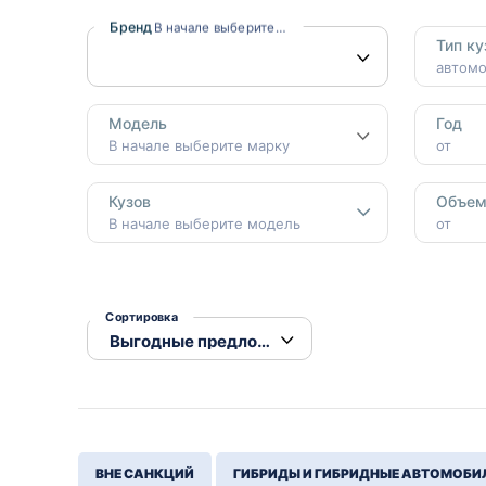
Honda
Daihatsu
Бренд
В начале выберите тип ввоза
Тип ку
Mazda
Tesla
автом
Suzuki
Модель
Год
Mitsubishi
В начале выберите марку
от
Subaru
Кузов
Объе
В начале выберите модель
от
Сортировка
ВНЕ САНКЦИЙ
ГИБРИДЫ И ГИБРИДНЫЕ АВТОМОБИ