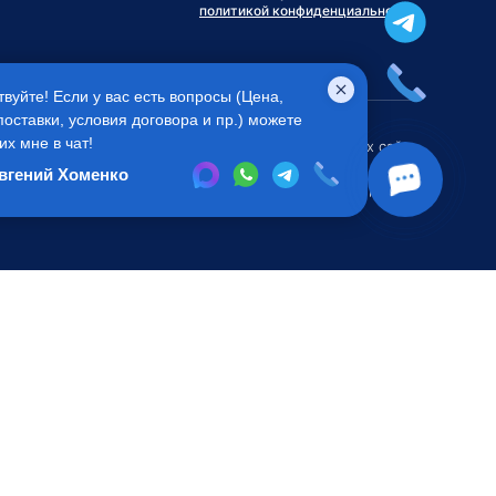
политикой конфиденциальности
твуйте! Если у вас есть вопросы (Цена,
поставки, условия договора и пр.) можете
их мне в чат!
ся публичной офертой
Во всех остальных случаях сайт
 Агентом приобретения
носит исключительно
вгений Хоменко
.
информационный характер.