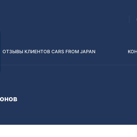
ОТЗЫВЫ КЛИЕНТОВ CARS FROM JAPAN
КО
Распилы и конструкторы
В РАЗБОР БЕЗ ПТС
онов
Toyota
Isuzu
enz
Nissan
Lexus