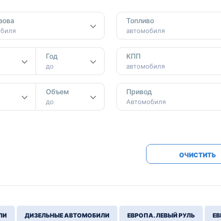
Honda
Mercedes-
зова
Топливо
Mazda
BMW
обиля
автомобиля
Mitsubishi
Audi
Год
КПП
Subaru
Daihatsu
до
автомобиля
Suzuki
м
Объем
Привод
до
Автомобиля
ОЧИСТИТЬ
ЛИ
ДИЗЕЛЬНЫЕ АВТОМОБИЛИ
ЕВРОПА. ЛЕВЫЙ РУЛЬ
ЕВ