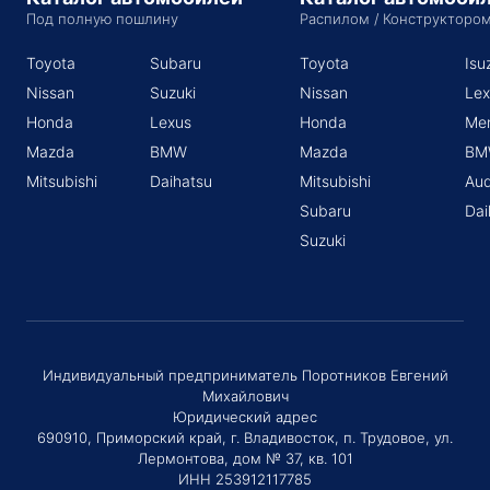
Под полную пошлину
Распилом / Конструкторо
Toyota
Subaru
Toyota
Isu
Nissan
Suzuki
Nissan
Lex
Honda
Lexus
Honda
Me
Mazda
BMW
Mazda
BM
Mitsubishi
Daihatsu
Mitsubishi
Aud
Subaru
Dai
Suzuki
Индивидуальный предприниматель Поротников Евгений
Михайлович
Юридический адрес
690910, Приморский край, г. Владивосток, п. Трудовое, ул.
Лермонтова, дом № 37, кв. 101
ИНН 253912117785