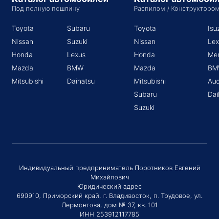
Под полную пошлину
Распилом / Конструкторо
Toyota
Subaru
Toyota
Isu
Nissan
Suzuki
Nissan
Lex
Honda
Lexus
Honda
Me
Mazda
BMW
Mazda
BM
Mitsubishi
Daihatsu
Mitsubishi
Aud
Subaru
Dai
Suzuki
Индивидуальный предприниматель Поротников Евгений
Михайлович
Юридический адрес
690910, Приморский край, г. Владивосток, п. Трудовое, ул.
Лермонтова, дом № 37, кв. 101
ИНН 253912117785