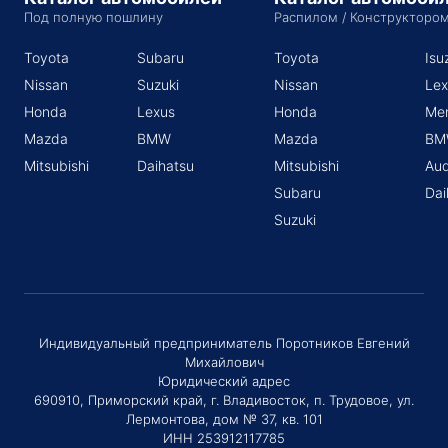
Под полную пошлину
Распилом / Конструкторо
Toyota
Subaru
Toyota
Isu
Nissan
Suzuki
Nissan
Lex
Honda
Lexus
Honda
Me
Mazda
BMW
Mazda
BM
Mitsubishi
Daihatsu
Mitsubishi
Aud
Subaru
Dai
Suzuki
Индивидуальный предприниматель Поротников Евгений
Михайлович
Юридический адрес
690910, Приморский край, г. Владивосток, п. Трудовое, ул.
Лермонтова, дом № 37, кв. 101
ИНН 253912117785