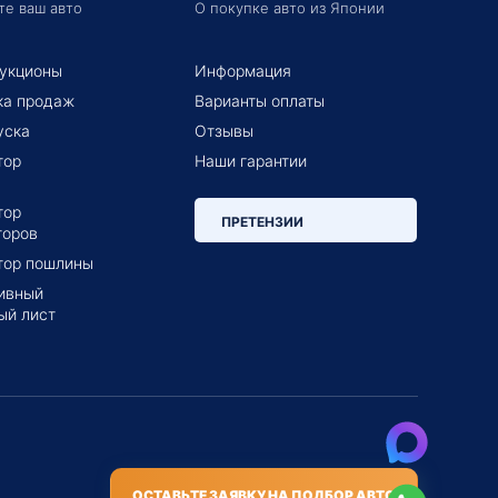
те ваш авто
О покупке авто из Японии
укционы
Информация
ка продаж
Варианты оплаты
уска
Отзывы
тор
Наши гарантии
тор
ПРЕТЕНЗИИ
торов
тор пошлины
ивный
ый лист
ОСТАВЬТЕ ЗАЯВКУ НА ПОДБОР АВТО