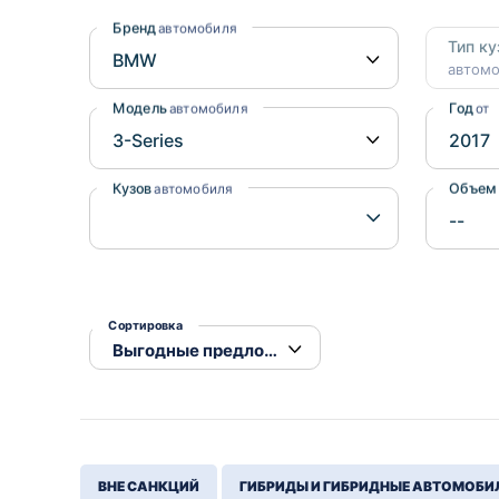
Honda
Daihatsu
Бренд
автомобиля
Тип ку
Mazda
Tesla
автом
Suzuki
Модель
Год
автомобиля
от
Mitsubishi
Subaru
Кузов
Объем
автомобиля
Сортировка
ВНЕ САНКЦИЙ
ГИБРИДЫ И ГИБРИДНЫЕ АВТОМОБИ