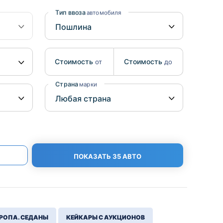
Benz
Mazda
Тип ввоза
автомобиля
Mitsubishi
Isuzu
Стоимость
Стоимость
от
до
Hino
Страна
марки
ПОКАЗАТЬ 35 АВТО
РОПА. СЕДАНЫ
КЕЙКАРЫ С АУКЦИОНОВ