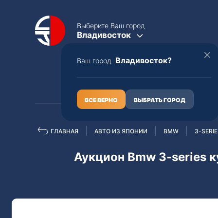
Выберите Ваш город
Владивосток
Владивосток?
Ваш город
КАТАЛОГ
О НАС
ВСЕ ВЕРНО
ВЫБРАТЬ ГОРОД
ГЛАВНАЯ
АВТО ИЗ ЯПОНИИ
BMW
3-SERI
Полная пошлина
ЦЕЛЫЕ АВТО С ПТС
Аукцион Bmw 3-series к
Toyota
Lexus
Nissan
Mercedes-B