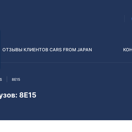
ОТЗЫВЫ КЛИЕНТОВ CARS FROM JAPAN
КО
ES
8E15
Распилы и конструкторы
В РАЗБОР БЕЗ ПТС
узов: 8E15
Toyota
Isuzu
enz
Nissan
Lexus