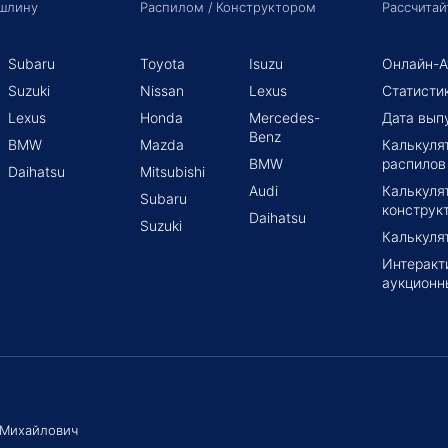
шлину
Распилом / Конструктором
Рассчитай
Subaru
Toyota
Isuzu
Онлайн-А
Suzuki
Nissan
Lexus
Статисти
Lexus
Honda
Mercedes-
Дата вып
Benz
BMW
Mazda
Калькуля
BMW
распилов
Daihatsu
Mitsubishi
Audi
Калькуля
Subaru
конструк
Daihatsu
Suzuki
Калькуля
Интеракт
аукционн
 Михайлович