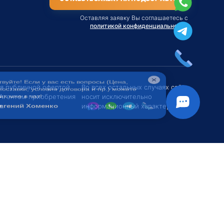
Оставляя заявку Вы соглашаетесь с
политикой конфиденциальности
твуйте! Если у вас есть вопросы (Цена,
поставки, условия договора и пр.) можете
их мне в чат!
ся публичной офертой
Во всех остальных случаях сайт
 Агентом приобретения
носит исключительно
вгений Хоменко
.
информационный характер.