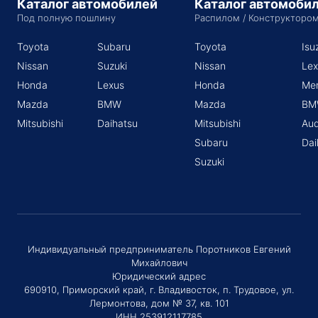
Каталог автомобилей
Каталог автомоби
Под полную пошлину
Распилом / Конструкторо
Toyota
Subaru
Toyota
Isu
Nissan
Suzuki
Nissan
Lex
Honda
Lexus
Honda
Me
Mazda
BMW
Mazda
BM
Mitsubishi
Daihatsu
Mitsubishi
Aud
Subaru
Dai
Suzuki
Индивидуальный предприниматель Поротников Евгений
Михайлович
Юридический адрес
690910, Приморский край, г. Владивосток, п. Трудовое, ул.
Лермонтова, дом № 37, кв. 101
ИНН 253912117785