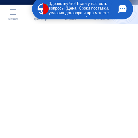
Здравствуйте! Если у вас есть
вопросы (Цена, Сроки поставки,
условия договора и пр.) можете
задать их мне в чат!
Меню
Фильтр
Каталог
Контакты