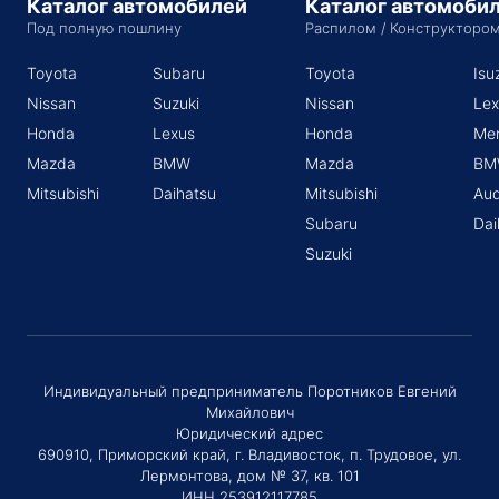
Каталог автомобилей
Каталог автомоби
Под полную пошлину
Распилом / Конструкторо
Toyota
Subaru
Toyota
Isu
Nissan
Suzuki
Nissan
Lex
Honda
Lexus
Honda
Me
Mazda
BMW
Mazda
BM
Mitsubishi
Daihatsu
Mitsubishi
Aud
Subaru
Dai
Suzuki
Индивидуальный предприниматель Поротников Евгений
Михайлович
Юридический адрес
690910, Приморский край, г. Владивосток, п. Трудовое, ул.
Лермонтова, дом № 37, кв. 101
ИНН 253912117785