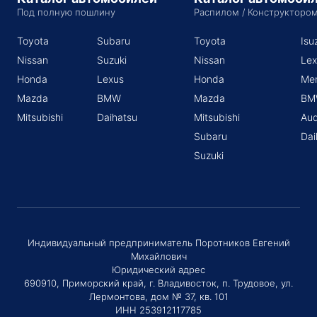
Под полную пошлину
Распилом / Конструкторо
Toyota
Subaru
Toyota
Isu
Nissan
Suzuki
Nissan
Lex
Honda
Lexus
Honda
Me
Mazda
BMW
Mazda
BM
Mitsubishi
Daihatsu
Mitsubishi
Aud
Subaru
Dai
Suzuki
Индивидуальный предприниматель Поротников Евгений
Михайлович
Юридический адрес
690910, Приморский край, г. Владивосток, п. Трудовое, ул.
Лермонтова, дом № 37, кв. 101
ИНН 253912117785