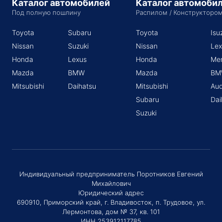
Каталог автомобилей
Каталог автомоби
Под полную пошлину
Распилом / Конструкторо
Toyota
Subaru
Toyota
Isu
Nissan
Suzuki
Nissan
Lex
Honda
Lexus
Honda
Me
Mazda
BMW
Mazda
BM
Mitsubishi
Daihatsu
Mitsubishi
Aud
Subaru
Dai
Suzuki
Индивидуальный предприниматель Поротников Евгений
Михайлович
Юридический адрес
690910, Приморский край, г. Владивосток, п. Трудовое, ул.
Лермонтова, дом № 37, кв. 101
ИНН 253912117785