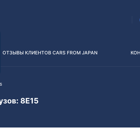
ОТЗЫВЫ КЛИЕНТОВ CARS FROM JAPAN
КО
ES
Распилы и конструкторы
В РАЗБОР БЕЗ ПТС
узов: 8E15
Toyota
Isuzu
enz
Nissan
Lexus