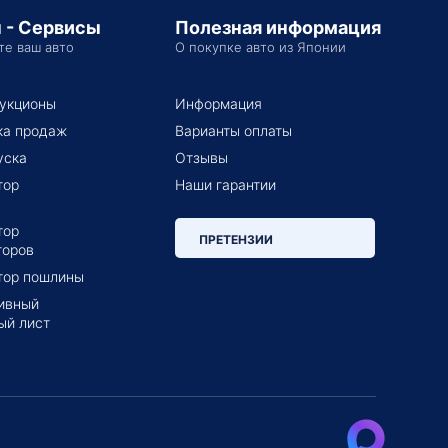
 - Сервисы
Полезная информация
те ваш авто
О покупке авто из Японии
укционы
Информация
ка продаж
Варианты оплаты
уска
Отзывы
тор
Наши гарантии
тор
ПРЕТЕНЗИИ
торов
тор пошлины
ивный
ый лист