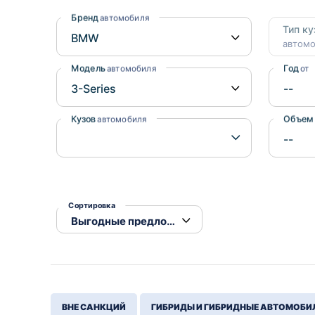
Honda
Daihatsu
Бренд
автомобиля
Тип ку
Mazda
Tesla
автом
Suzuki
Модель
Год
автомобиля
от
Mitsubishi
Subaru
Кузов
Объем
автомобиля
Сортировка
ВНЕ САНКЦИЙ
ГИБРИДЫ И ГИБРИДНЫЕ АВТОМОБИ