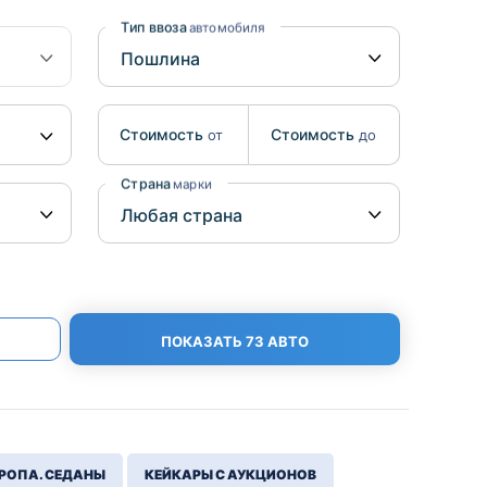
Benz
Mazda
Тип ввоза
автомобиля
Mitsubishi
Isuzu
Стоимость
Стоимость
от
до
Hino
Страна
марки
ПОКАЗАТЬ 73 АВТО
РОПА. СЕДАНЫ
КЕЙКАРЫ С АУКЦИОНОВ