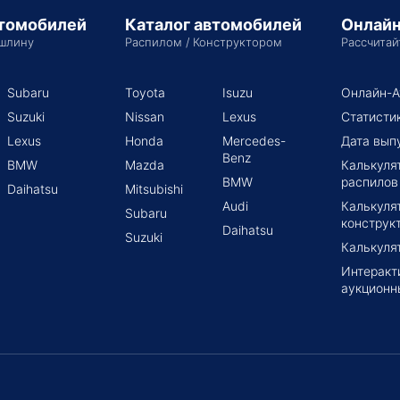
втомобилей
Каталог автомобилей
Онлайн
шлину
Распилом / Конструктором
Рассчитай
Subaru
Toyota
Isuzu
Онлайн-А
Suzuki
Nissan
Lexus
Статисти
Lexus
Honda
Mercedes-
Дата вып
Benz
BMW
Mazda
Калькуля
BMW
распилов
Daihatsu
Mitsubishi
Audi
Калькуля
Subaru
конструк
Daihatsu
Suzuki
Калькуля
Интеракт
аукционн