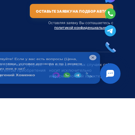
ОСТАВЬТЕ ЗАЯВКУ НА ПОДБОР АВТО
Оставляя заявку Вы соглашаетесь с
политикой конфиденциальности
твуйте! Если у вас есть вопросы (Цена,
поставки, условия договора и пр.) можете
их мне в чат!
ся публичной офертой
Во всех остальных случаях сайт
 Агентом приобретения
носит исключительно
вгений Хоменко
.
информационный характер.