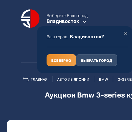
Выберите Ваш город
Владивосток
Владивосток?
Ваш город
КАТАЛОГ
О НАС
ВСЕ ВЕРНО
ВЫБРАТЬ ГОРОД
ГЛАВНАЯ
АВТО ИЗ ЯПОНИИ
BMW
3-SERI
Полная пошлина
ЦЕЛЫЕ АВТО С ПТС
Аукцион Bmw 3-series к
Toyota
Lexus
Nissan
Mercedes-B