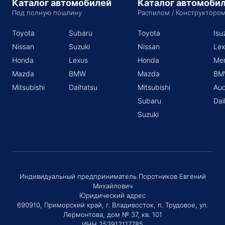
Каталог автомобилей
Каталог автомоби
Под полную пошлину
Распилом / Конструкторо
Toyota
Subaru
Toyota
Isu
Nissan
Suzuki
Nissan
Lex
Honda
Lexus
Honda
Me
Mazda
BMW
Mazda
BM
Mitsubishi
Daihatsu
Mitsubishi
Aud
Subaru
Dai
Suzuki
Индивидуальный предприниматель Поротников Евгений
Михайлович
Юридический адрес
690910, Приморский край, г. Владивосток, п. Трудовое, ул.
Лермонтова, дом № 37, кв. 101
ИНН 253912117785