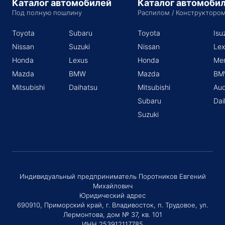
Каталог автомобилей
Каталог автомоби
Под полную пошлину
Распилом / Конструкторо
Toyota
Subaru
Toyota
Isu
Nissan
Suzuki
Nissan
Lex
Honda
Lexus
Honda
Me
Mazda
BMW
Mazda
BM
Mitsubishi
Daihatsu
Mitsubishi
Aud
Subaru
Dai
Suzuki
Индивидуальный предприниматель Поротников Евгений
Михайлович
Юридический адрес
690910, Приморский край, г. Владивосток, п. Трудовое, ул.
Лермонтова, дом № 37, кв. 101
ИНН 253912117785