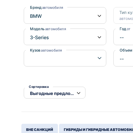
Honda
Daihatsu
Бренд
автомобиля
Тип ку
Mazda
Tesla
автом
Suzuki
Модель
Год
автомобиля
от
Mitsubishi
Subaru
Кузов
Объем
автомобиля
Сортировка
ВНЕ САНКЦИЙ
ГИБРИДЫ И ГИБРИДНЫЕ АВТОМОБИ