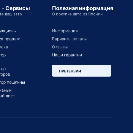
 - Сервисы
Полезная информация
те ваш авто
О покупке авто из Японии
укционы
Информация
ка продаж
Варианты оплаты
уска
Отзывы
тор
Наши гарантии
тор
ПРЕТЕНЗИИ
торов
тор пошлины
ивный
ый лист