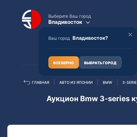
Выберите Ваш город
Владивосток
Владивосток?
Ваш город
КАТАЛОГ
О НАС
ВСЕ ВЕРНО
ВЫБРАТЬ ГОРОД
ГЛАВНАЯ
АВТО ИЗ ЯПОНИИ
BMW
3-SERI
Полная пошлина
ЦЕЛЫЕ АВТО С ПТС
Аукцион Bmw 3-series к
Toyota
Lexus
Nissan
Mercedes-B