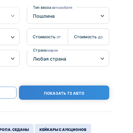
Benz
Mazda
Тип ввоза
автомобиля
Mitsubishi
Isuzu
Стоимость
Стоимость
от
до
Hino
Страна
марки
ПОКАЗАТЬ 73 АВТО
РОПА. СЕДАНЫ
КЕЙКАРЫ С АУКЦИОНОВ