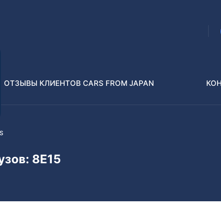
ОТЗЫВЫ КЛИЕНТОВ CARS FROM JAPAN
КО
ES
Распилы и конструкторы
В РАЗБОР БЕЗ ПТС
узов: 8E15
Toyota
Isuzu
enz
Nissan
Lexus