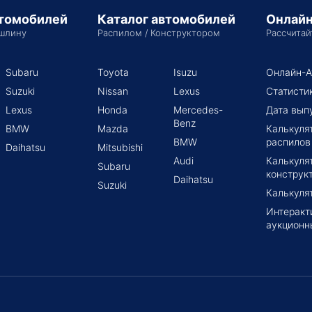
втомобилей
Каталог автомобилей
Онлайн
шлину
Распилом / Конструктором
Рассчитай
Subaru
Toyota
Isuzu
Онлайн-А
Suzuki
Nissan
Lexus
Статисти
Lexus
Honda
Mercedes-
Дата вып
Benz
BMW
Mazda
Калькуля
BMW
распилов
Daihatsu
Mitsubishi
Audi
Калькуля
Subaru
конструк
Daihatsu
Suzuki
Калькуля
Интеракт
аукционн