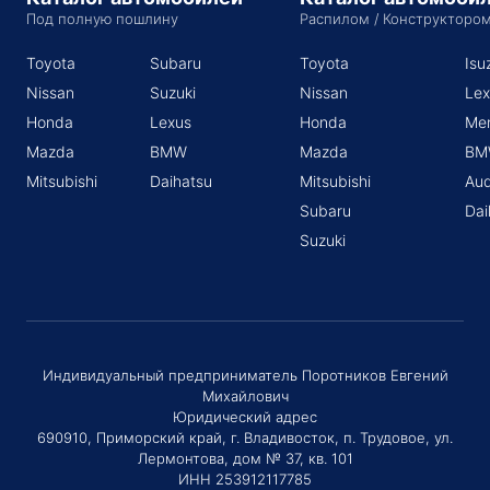
Под полную пошлину
Распилом / Конструкторо
Toyota
Subaru
Toyota
Isu
Nissan
Suzuki
Nissan
Lex
Honda
Lexus
Honda
Me
Mazda
BMW
Mazda
BM
Mitsubishi
Daihatsu
Mitsubishi
Aud
Subaru
Dai
Suzuki
Индивидуальный предприниматель Поротников Евгений
Михайлович
Юридический адрес
690910, Приморский край, г. Владивосток, п. Трудовое, ул.
Лермонтова, дом № 37, кв. 101
ИНН 253912117785