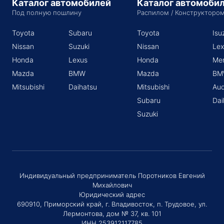
Каталог автомобилей
Каталог автомоби
Под полную пошлину
Распилом / Конструкторо
Toyota
Subaru
Toyota
Isu
Nissan
Suzuki
Nissan
Lex
Honda
Lexus
Honda
Me
Mazda
BMW
Mazda
BM
Mitsubishi
Daihatsu
Mitsubishi
Aud
Subaru
Dai
Suzuki
Индивидуальный предприниматель Поротников Евгений
Михайлович
Юридический адрес
690910, Приморский край, г. Владивосток, п. Трудовое, ул.
Лермонтова, дом № 37, кв. 101
ИНН 253912117785