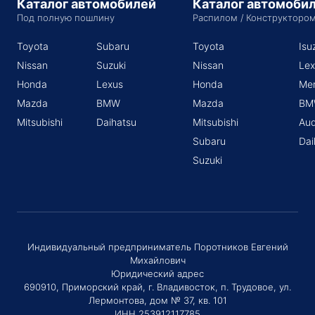
Каталог автомобилей
Каталог автомоби
Под полную пошлину
Распилом / Конструкторо
Toyota
Subaru
Toyota
Isu
Nissan
Suzuki
Nissan
Lex
Honda
Lexus
Honda
Me
Mazda
BMW
Mazda
BM
Mitsubishi
Daihatsu
Mitsubishi
Aud
Subaru
Dai
Suzuki
Индивидуальный предприниматель Поротников Евгений
Михайлович
Юридический адрес
690910, Приморский край, г. Владивосток, п. Трудовое, ул.
Лермонтова, дом № 37, кв. 101
ИНН 253912117785