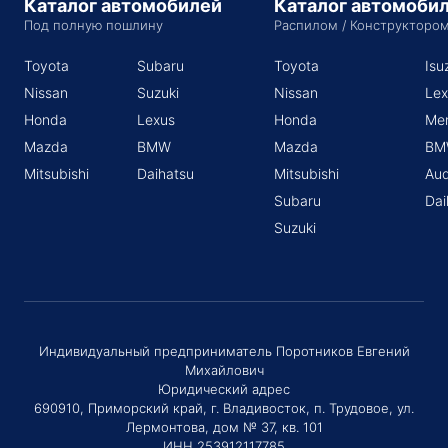
Каталог автомобилей
Каталог автомоби
Под полную пошлину
Распилом / Конструкторо
Toyota
Subaru
Toyota
Isu
Nissan
Suzuki
Nissan
Lex
Honda
Lexus
Honda
Me
Mazda
BMW
Mazda
BM
Mitsubishi
Daihatsu
Mitsubishi
Aud
Subaru
Dai
Suzuki
Индивидуальный предприниматель Поротников Евгений
Михайлович
Юридический адрес
690910, Приморский край, г. Владивосток, п. Трудовое, ул.
Лермонтова, дом № 37, кв. 101
ИНН 253912117785