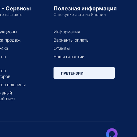
 - Сервисы
Полезная информация
те ваш авто
О покупке авто из Японии
укционы
Информация
ка продаж
Варианты оплаты
уска
Отзывы
тор
Наши гарантии
тор
ПРЕТЕНЗИИ
торов
тор пошлины
ивный
ый лист