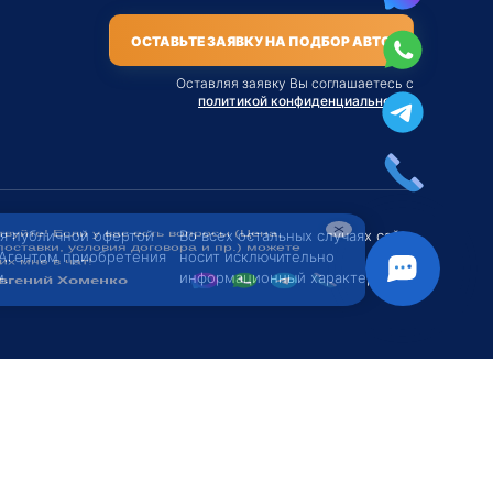
ОСТАВЬТЕ ЗАЯВКУ НА ПОДБОР АВТО
Оставляя заявку Вы соглашаетесь с
политикой конфиденциальности
твуйте! Если у вас есть вопросы (Цена,
поставки, условия договора и пр.) можете
их мне в чат!
ся публичной офертой
Во всех остальных случаях сайт
 Агентом приобретения
носит исключительно
вгений Хоменко
.
информационный характер.