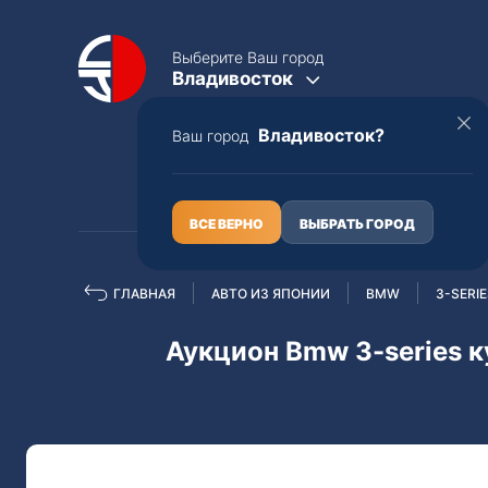
Выберите Ваш город
Владивосток
Владивосток?
Ваш город
КАТАЛОГ
О НАС
ВСЕ ВЕРНО
ВЫБРАТЬ ГОРОД
ГЛАВНАЯ
АВТО ИЗ ЯПОНИИ
BMW
3-SERI
Полная пошлина
ЦЕЛЫЕ АВТО С ПТС
Аукцион Bmw 3-series к
Toyota
Lexus
Nissan
Mercedes-B