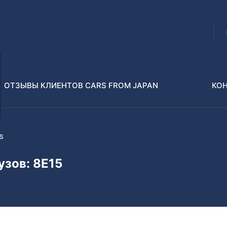
ОТЗЫВЫ КЛИЕНТОВ CARS FROM JAPAN
КО
ES
Распилы и конструкторы
В РАЗБОР БЕЗ ПТС
узов: 8E15
Toyota
Isuzu
enz
Nissan
Lexus