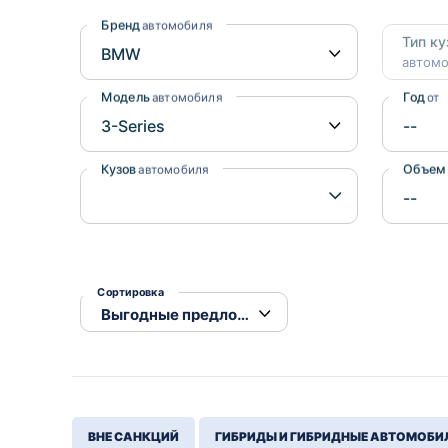
Honda
Daihatsu
Бренд
автомобиля
Тип ку
Mazda
Tesla
автом
Suzuki
Модель
Год
автомобиля
от
Mitsubishi
Subaru
Кузов
Объем
автомобиля
Сортировка
ВНЕ САНКЦИЙ
ГИБРИДЫ И ГИБРИДНЫЕ АВТОМОБИ