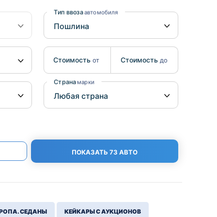
Benz
Mazda
Тип ввоза
автомобиля
Mitsubishi
Isuzu
Стоимость
Стоимость
от
до
Hino
Страна
марки
ПОКАЗАТЬ 73 АВТО
РОПА. СЕДАНЫ
КЕЙКАРЫ С АУКЦИОНОВ