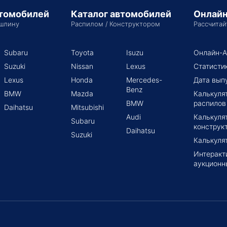
втомобилей
Каталог автомобилей
Онлайн
шлину
Распилом / Конструктором
Рассчитай
Subaru
Toyota
Isuzu
Онлайн-А
Suzuki
Nissan
Lexus
Статисти
Lexus
Honda
Mercedes-
Дата вып
Benz
BMW
Mazda
Калькуля
BMW
распилов
Daihatsu
Mitsubishi
Audi
Калькуля
Subaru
конструк
Daihatsu
Suzuki
Калькуля
Интеракт
аукционн