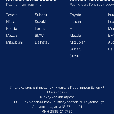
Под полную пошлину
Распилом / Конструкторо
Toyota
Subaru
Toyota
Isu
Nissan
Suzuki
Nissan
Lex
Honda
Lexus
Honda
Me
Mazda
BMW
Mazda
BM
Mitsubishi
Daihatsu
Mitsubishi
Aud
Subaru
Dai
Suzuki
Индивидуальный предприниматель Поротников Евгений
Михайлович
Юридический адрес
690910, Приморский край, г. Владивосток, п. Трудовое, ул.
Лермонтова, дом № 37, кв. 101
ИНН 253912117785