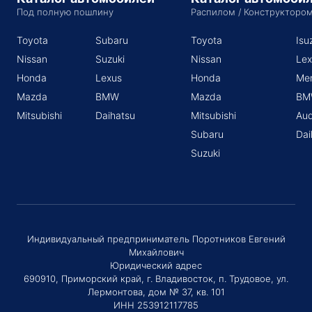
Под полную пошлину
Распилом / Конструкторо
Toyota
Subaru
Toyota
Isu
Nissan
Suzuki
Nissan
Lex
Honda
Lexus
Honda
Me
Mazda
BMW
Mazda
BM
Mitsubishi
Daihatsu
Mitsubishi
Aud
Subaru
Dai
Suzuki
Индивидуальный предприниматель Поротников Евгений
Михайлович
Юридический адрес
690910, Приморский край, г. Владивосток, п. Трудовое, ул.
Лермонтова, дом № 37, кв. 101
ИНН 253912117785