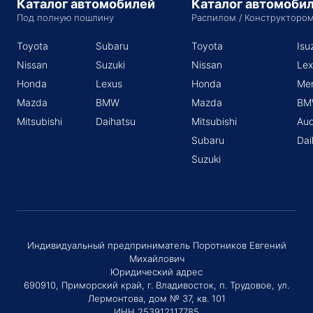
Каталог автомобилей
Каталог автомоби
Под полную пошлину
Распилом / Конструкторо
Toyota
Subaru
Toyota
Isu
Nissan
Suzuki
Nissan
Lex
Honda
Lexus
Honda
Me
Mazda
BMW
Mazda
BM
Mitsubishi
Daihatsu
Mitsubishi
Aud
Subaru
Dai
Suzuki
Индивидуальный предприниматель Поротников Евгений
Михайлович
Юридический адрес
690910, Приморский край, г. Владивосток, п. Трудовое, ул.
Лермонтова, дом № 37, кв. 101
ИНН 253912117785