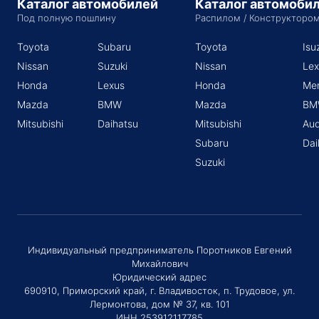
Каталог автомобилей
Каталог автомоби
Под полную пошлину
Распилом / Конструкторо
Toyota
Subaru
Toyota
Isu
Nissan
Suzuki
Nissan
Lex
Honda
Lexus
Honda
Me
Mazda
BMW
Mazda
BM
Mitsubishi
Daihatsu
Mitsubishi
Aud
Subaru
Dai
Suzuki
Индивидуальный предприниматель Поротников Евгений
Михайлович
Юридический адрес
690910, Приморский край, г. Владивосток, п. Трудовое, ул.
Лермонтова, дом № 37, кв. 101
ИНН 253912117785