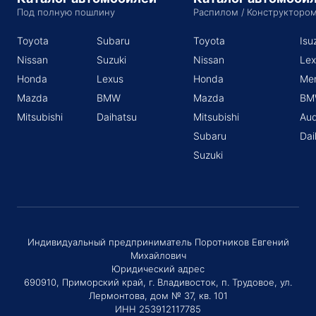
Под полную пошлину
Распилом / Конструкторо
Toyota
Subaru
Toyota
Isu
Nissan
Suzuki
Nissan
Lex
Honda
Lexus
Honda
Me
Mazda
BMW
Mazda
BM
Mitsubishi
Daihatsu
Mitsubishi
Aud
Subaru
Dai
Suzuki
Индивидуальный предприниматель Поротников Евгений
Михайлович
Юридический адрес
690910, Приморский край, г. Владивосток, п. Трудовое, ул.
Лермонтова, дом № 37, кв. 101
ИНН 253912117785