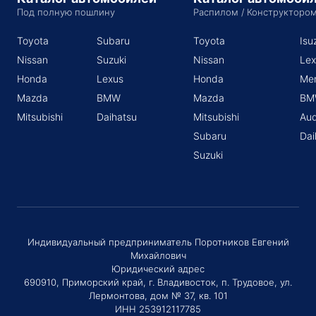
Под полную пошлину
Распилом / Конструкторо
Toyota
Subaru
Toyota
Isu
Nissan
Suzuki
Nissan
Lex
Honda
Lexus
Honda
Me
Mazda
BMW
Mazda
BM
Mitsubishi
Daihatsu
Mitsubishi
Aud
Subaru
Dai
Suzuki
Индивидуальный предприниматель Поротников Евгений
Михайлович
Юридический адрес
690910, Приморский край, г. Владивосток, п. Трудовое, ул.
Лермонтова, дом № 37, кв. 101
ИНН 253912117785