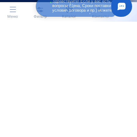
Здравствуйте! Если у вас есть
вопросы (Цена, Сроки поставки,
условия договора и пр.) можете
задать их мне в чат!
Меню
Фильтр
Каталог
Контакты