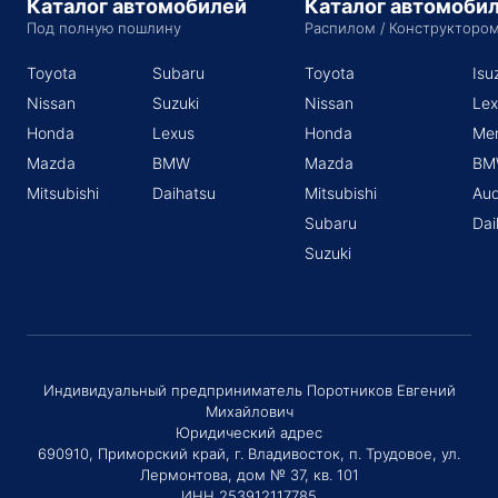
Каталог автомобилей
Каталог автомоби
Под полную пошлину
Распилом / Конструкторо
Toyota
Subaru
Toyota
Isu
Nissan
Suzuki
Nissan
Lex
Honda
Lexus
Honda
Me
Mazda
BMW
Mazda
BM
Mitsubishi
Daihatsu
Mitsubishi
Aud
Subaru
Dai
Suzuki
Индивидуальный предприниматель Поротников Евгений
Михайлович
Юридический адрес
690910, Приморский край, г. Владивосток, п. Трудовое, ул.
Лермонтова, дом № 37, кв. 101
ИНН 253912117785