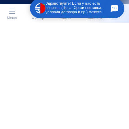
Здравствуйте! Если у вас есть
вопросы (Цена, Сроки поставки,
условия договора и пр.) можете
задать их мне в чат!
Меню
Фильтр
Каталог
Контакты