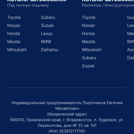
Под полную пошлину
Распилом / Конструкторо
Toyota
Subaru
Toyota
Isu
Nissan
Suzuki
Nissan
Lex
Honda
Lexus
Honda
Me
Mazda
BMW
Mazda
BM
Mitsubishi
Daihatsu
Mitsubishi
Aud
Subaru
Dai
Suzuki
Индивидуальный предприниматель Поротников Евгений
Михайлович
Юридический адрес
690910, Приморский край, г. Владивосток, п. Трудовое, ул.
Лермонтова, дом № 37, кв. 101
ИНН 253912117785